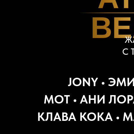
BE
Ж
С 
JONY • ЭМ
МОТ • АНИ ЛОР
КЛАВА КОКА • М