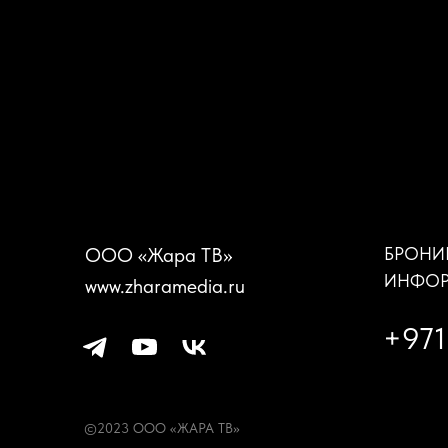
ООО «Жара ТВ»
БРОНИ
ИНФОР
www.zharamedia.ru
+971
©2023 ООО «ЖАРА ТВ»